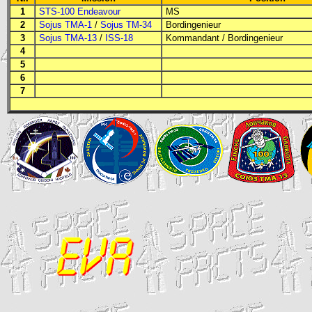
1
STS-100 Endeavour
MS
2
Sojus TMA-1
/
Sojus TM-34
Bordingenieur
3
Sojus TMA-13
/
ISS-18
Kommandant
/
Bordingenieur
4
5
6
7