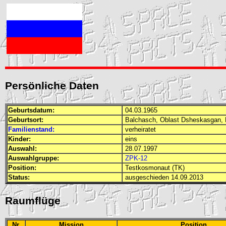
Persönliche Daten
Geburtsdatum:
04.03.1965
Geburtsort:
Balchasch, Oblast Dsheskasgan,
Familienstand:
verheiratet
Kinder:
eins
Auswahl:
28.07.1997
Auswahlgruppe:
ZPK-12
Position:
Testkosmonaut (TK)
Status:
ausgeschieden 14.09.2013
Raumflüge
Nr.
Mission
Position