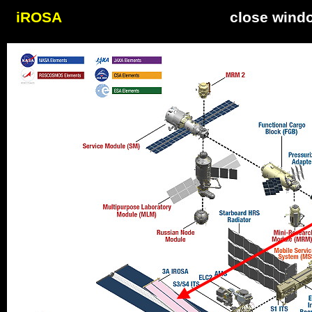
iROSA
close wind