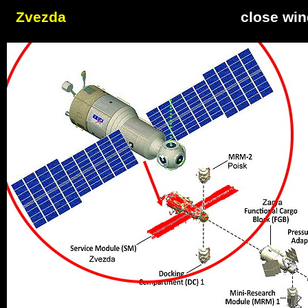
Zvezda
close wi